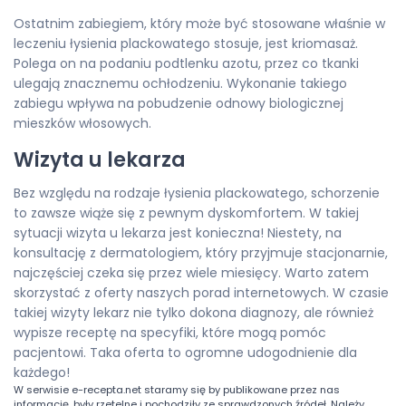
Ostatnim zabiegiem, który może być stosowane właśnie w
leczeniu łysienia plackowatego stosuje, jest kriomasaż.
Polega on na podaniu podtlenku azotu, przez co tkanki
ulegają znacznemu ochłodzeniu. Wykonanie takiego
zabiegu wpływa na pobudzenie odnowy biologicznej
mieszków włosowych.
Wizyta u lekarza
Bez względu na rodzaje łysienia plackowatego, schorzenie
to zawsze wiąże się z pewnym dyskomfortem. W takiej
sytuacji wizyta u lekarza jest konieczna! Niestety, na
konsultację z dermatologiem, który przyjmuje stacjonarnie,
najczęściej czeka się przez wiele miesięcy. Warto zatem
skorzystać z oferty naszych porad internetowych. W czasie
takiej wizyty lekarz nie tylko dokona diagnozy, ale również
wypisze receptę na specyfiki, które mogą pomóc
pacjentowi. Taka oferta to ogromne udogodnienie dla
każdego!
W serwisie
e-recepta.net
staramy się by publikowane przez nas
informację, były rzetelne i pochodziły ze sprawdzonych źródeł. Należy