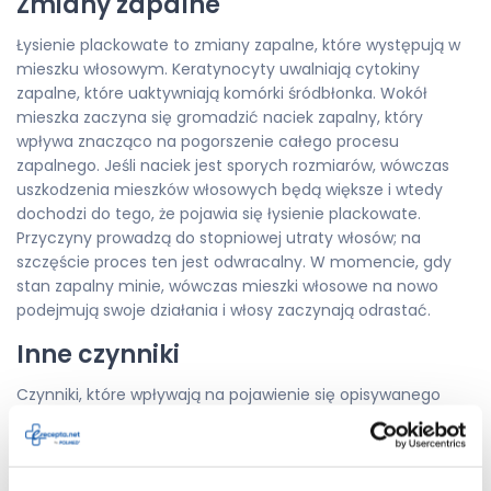
Zmiany zapalne
Łysienie plackowate to zmiany zapalne, które występują w
mieszku włosowym. Keratynocyty uwalniają cytokiny
zapalne, które uaktywniają komórki śródbłonka. Wokół
mieszka zaczyna się gromadzić naciek zapalny, który
wpływa znacząco na pogorszenie całego procesu
zapalnego. Jeśli naciek jest sporych rozmiarów, wówczas
uszkodzenia mieszków włosowych będą większe i wtedy
dochodzi do tego, że pojawia się łysienie plackowate.
Przyczyny prowadzą do stopniowej utraty włosów; na
szczęście proces ten jest odwracalny. W momencie, gdy
stan zapalny minie, wówczas mieszki włosowe na nowo
podejmują swoje działania i włosy zaczynają odrastać.
Inne czynniki
Czynniki, które wpływają na pojawienie się opisywanego
stanu zapalnego, to między innymi atopia, czynniki
genetyczne, zaburzenia hormonalne, zaburzenia
psychiczne, wewnątrzustrojowe ogniska zakażenia, a także