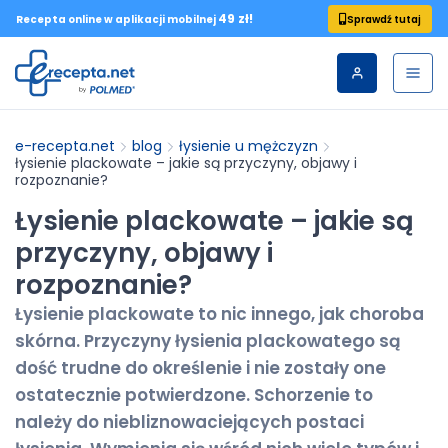
49 zł!
Sprawdź tutaj
Recepta online w aplikacji mobilnej
e-recepta.net
blog
łysienie u mężczyzn
łysienie plackowate – jakie są przyczyny, objawy i
rozpoznanie?
Łysienie plackowate – jakie są
przyczyny, objawy i
rozpoznanie?
Łysienie plackowate to nic innego, jak choroba
skórna. Przyczyny łysienia plackowatego są
dość trudne do określenie i nie zostały one
ostatecznie potwierdzone. Schorzenie to
należy do niebliznowaciejących postaci