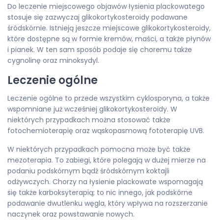
Do leczenie miejscowego objawów łysienia plackowatego
stosuje się zazwyczaj glikokortykosteroidy podawane
śródskórnie. Istnieją jeszcze miejscowe glikokortykosteroidy,
które dostępne są w formie kremów, maści, a także płynów
i pianek. W ten sam sposób podaje się choremu także
cygnolinę oraz minoksydyl.
Leczenie ogólne
Leczenie ogólne to przede wszystkim cyklosporyna, a także
wspomniane już wcześniej glikokortykosteroidy. W
niektórych przypadkach można stosować także
fotochemioterapię oraz wąskopasmową fototerapię UVB.
W niektórych przypadkach pomocna może być także
mezoterapia. To zabiegi, które polegają w dużej mierze na
podaniu podskórnym bądź śródskórnym koktajli
odżywczych. Chorzy na łysienie plackowate wspomagają
się także karboksyterapią; to nic innego, jak podskórne
podawanie dwutlenku węgla, który wpływa na rozszerzanie
naczynek oraz powstawanie nowych.