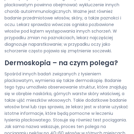
plackowatym powinna obejmować wykluczenie innych
chorób autoimmunologicznych. Ważne jest również
badanie przedmiotowe włosów, skóry, a także paznokci i
oczu. Lekarz sprawdza wówczas ogniska pozbawione
włosów pod kątem występowania innych schorzeń. W
przypadku zmian na paznokciach, lekarz najczęściej
diagnozuje naparstkowanie; w przypadku oczy jako
schorzenie często pojawia się zmętnienie soczewki.
Dermoskopia – na czym polega?
Spośród innych badań związanych z łysieniem
plackowatym, wymienia się także dermoskopię. Badanie
tego typu umożliwia obserwowanie struktur, które znajdują
się w obrębie naskórka, górnych warstw skóry właściwej, a
także ujść mieszków włosowych. Takie dodatkowe badanie
włosów brwi lub rzęs sprawia, że lekarz jest w stanie uzyskać
istotne informacje, które będą pomocne w leczeniu
łysienia plackowatego. Stosuje się również test pociągania.
Jak sama nazwa wskazuje, proces ten polega na
pociąganiu pęków po 40-60 włosów w różnych miejscach