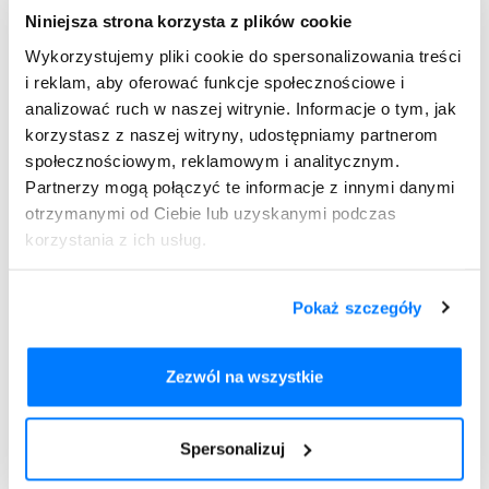
długotrwały stres.
Niniejsza strona korzysta z plików cookie
Warto jeszcze dodać, że schorzenie to występuje jako
Wykorzystujemy pliki cookie do spersonalizowania treści
choroba współistniejąca z takimi chorobami, które
i reklam, aby oferować funkcje społecznościowe i
pojawiają się z uwagi na zjawiska autoimmunologiczne.
analizować ruch w naszej witrynie. Informacje o tym, jak
Pacjent może cierpieć równocześnie na atopowe zapalenie
korzystasz z naszej witryny, udostępniamy partnerom
skóry, bielactwo, toczeń rumieniowaty,
cukrzycę
typu I,
społecznościowym, reklamowym i analitycznym.
reumatoidalne zapalenie stawów, zapalenie jelita grubego
oraz
zapalenie tarczycy
.
Partnerzy mogą połączyć te informacje z innymi danymi
otrzymanymi od Ciebie lub uzyskanymi podczas
korzystania z ich usług.
Pokaż szczegóły
Zezwól na wszystkie
Spersonalizuj