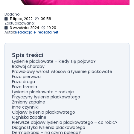
Dodano:
11 lipca, 2022
09:58
Zaktualizowano:
3 września, 2024
19:20
Autor:
Redakcja e-recepta.net
Spis treści
Łysienie plackowate – kiedy się pojawia?
Rozwój choroby
Prawidłowy wzrost włosów a łysienie plackowate
Faza pierwsza
Faza druga
Faza trzecia
Łysienie plackowate – rodzaje
Przyczyny łysienia plackowatego
Zmiany zapalne
Inne czynniki
Objawy łysienia plackowatego
Ogniska zapalne
Pierwsze objawy łysienia plackowatego – co robić?
Diagnostyka łysienia plackowatego
Dermoskopia – na czym polega?