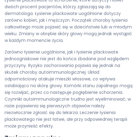
Łysienie plackowate to schorzenie, które dotyczy nawet
dwóch procent pacjentów, którzy zgłaszają się do
dermatologa. Łysienie plackowate uogólnione dotyczy
zarówno kobiet, jak i mężczyzn. Początek choroby łysienia
całkowitego może pojawić się w dzieciństwie lub w młodym
wieku. Zmiany w obrębie skóry głowy mogą jednak wystąpić
w każdym momencie życia.
Zarówno łysienie uogólnione, jak i łysienie plackowate
jednoogniskowe nie jest do końca zbadane pod względem
przyczyny. Ryzyko zachorowania pojawia się jednak na
skutek choroby autoimmunologicznej. Układ
odpornościowy atakuje mieszki włosowe, co wpływa
osłabiająco na skórę głowy. Komórki stanu zapalnego mogą
się rozwijać, przez co następuje pogłębienie schorzenia.
Czynniki autoimmunologiczne trudno jest wyeliminować; w
razie pojawienia się pierwszych objawów należy
niezwłocznie zgłosić się do lekarza. Leczenie łysienia
plackowatego nie jest łatwe, ale przy odpowiedniej terapii
może przynieść efekty.