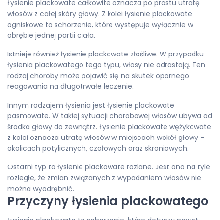
Łysienie plackowate całkowite oznacza po prostu utratę
włosów z całej skóry głowy. Z kolei łysienie plackowate
ogniskowe to schorzenie, które występuje wyłącznie w
obrębie jednej partii ciała.
Istnieje również łysienie plackowate złośliwe. W przypadku
łysienia plackowatego tego typu, włosy nie odrastają. Ten
rodzaj choroby może pojawić się na skutek opornego
reagowania na długotrwałe leczenie.
Innym rodzajem łysienia jest łysienie plackowate
pasmowate. W takiej sytuacji chorobowej włosów ubywa od
środka głowy do zewnątrz. Łysienie plackowate wężykowate
z kolei oznacza utratę włosów w miejscach wokół głowy –
okolicach potylicznych, czołowych oraz skroniowych.
Ostatni typ to łysienie plackowate rozlane. Jest ono na tyle
rozległe, że zmian związanych z wypadaniem włosów nie
można wyodrębnić.
Przyczyny łysienia plackowatego