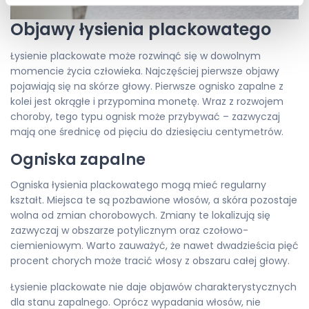
Objawy łysienia plackowatego
Łysienie plackowate może rozwinąć się w dowolnym
momencie życia człowieka. Najczęściej pierwsze objawy
pojawiają się na skórze głowy. Pierwsze ognisko zapalne z
kolei jest okrągłe i przypomina monetę. Wraz z rozwojem
choroby, tego typu ognisk może przybywać – zazwyczaj
mają one średnicę od pięciu do dziesięciu centymetrów.
Ogniska zapalne
Ogniska łysienia plackowatego mogą mieć regularny
kształt. Miejsca te są pozbawione włosów, a skóra pozostaje
wolna od zmian chorobowych. Zmiany te lokalizują się
zazwyczaj w obszarze potylicznym oraz czołowo-
ciemieniowym. Warto zauważyć, że nawet dwadzieścia pięć
procent chorych może tracić włosy z obszaru całej głowy.
Łysienie plackowate nie daje objawów charakterystycznych
dla stanu zapalnego. Oprócz wypadania włosów, nie