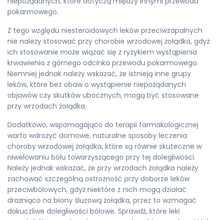
niepożądanych, które dotyczą między innymi przewodu
pokarmowego.
Z tego względu niesteroidowych leków przeciwzapalnych
nie należy stosować przy chorobie wrzodowej żołądka, gdyż
ich stosowanie może wiązać się z ryzykiem wystąpienia
krwawienia z górnego odcinka przewodu pokarmowego.
Niemniej jednak należy wskazać, że istnieją inne grupy
leków, które bez obaw o wystąpienie niepożądanych
objawów czy skutków ubocznych, mogą być stosowane
przy wrzodach żołądka.
Dodatkowo, wspomagająco do terapii farmakologicznej
warto wdrożyć domowe, naturalne sposoby leczenia
choroby wrzodowej żołądka, które są równie skuteczne w
niwelowaniu bólu towarzyszącego przy tej dolegliwości.
Należy jednak wskazać, że przy wrzodach żołądka należy
zachować szczególną ostrożność przy doborze leków
przeciwbólowych, gdyż niektóre z nich mogą działać
drażniąco na błony śluzową żołądka, przez to wzmagać
dokuczliwe dolegliwości bólowe. Sprawdź, które leki