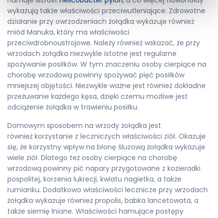
wykazują także właściwości przeciwutleniające. Zdrowotne
działanie przy owrzodzeniach żołądka wykazuje również
miód Manuka, który ma właściwości
przeciwdrobnoustrojowe. Należy również wskazać, że przy
wrzodach żołądka niezwykle istotne jest regularne
spożywanie posiłków. W tym znaczeniu osoby cierpiące na
chorobę wrzodową powinny spożywać pięć posiłków
mniejszej objętości. Niezwykle ważne jest również dokładne
przeżuwanie każdego kęsa, dzięki czemu możliwe jest
odciążenie żołądka w trawieniu posiłku.
Domowym sposobem na wrzody żołądka jest
również korzystanie z leczniczych właściwości ziół. Okazuje
się, że korzystny wpływ na błonę śluzową żołądka wykazuje
wiele ziół. Dlatego też osoby cierpiące na chorobę
wrzodową powinny pić napary przygotowane z kozieradki
pospolitej, korzenia lukrecji, kwiatu nagietka, a także
rumianku. Dodatkowo właściwości lecznicze przy wrzodach
żołądka wykazuje również propolis, babka lancetowata, a
także siemię lniane. Właściwości hamujące postępy