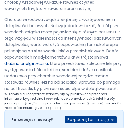
choroby wrzodowej wykazuje również czystek
wawrzynolistny, który zawiera izoramnetynę.
Choroba wrzodowa żołądka wiąże się z występowaniem
dolegliwości bólowych. Należy jednak wskazać, że ból przy
wrzodach żołądka może pojawiać się o różnym nasileniu. Z
tego względu w zależności od intensywności odczuwanych
dolegliwości, warto wdrożyć odpowiednią farmakoterapię
polegającą na stosowaniu leków przeciwbólowych. Dobór
odpowiednich medykamentów ułatwi trójstopniowa
drabina analgetyczna
, która przedstawia zalecane leki przy
występowaniu bólu o lekkim, średnim i dużym nasileniu.
Dodatkowo przy chorobie wrzodowej żołądka można
stosować również leki na ból żołądka. Sprawdź, co pomaga
na ból trzustki, by przynieść sobie ulgę w dolegliwościach.
W serwisie
e-recepta.net
staramy się by publikowane przez nas
informację, były rzetelne i pochodziły ze sprawdzonych źródeł. Należy
jednak pamiętać, że niniejszy artykuł nie jest poradą lekarską i nie może
zastąpić konsultacji ze specjalistą.
Rozpocznij konsultację
Potrzebujesz recepty?