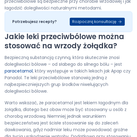
przeciwbólowe są bezpieczne przy chorobie wrzodowej i jak
łagodzić dolegliwości naturalnymi metodami.
Rozpocznij konsultację
Potrzebujesz recepty?
Jakie leki przeciwbólowe można
stosować na wrzody żołądka?
Bezpieczną substancją czynną, która skutecznie znosi
dolegliwości bólowe – od słabego do silnego bólu – jest
paracetamol
, który występuje w takich lekach jak Apap czy
Panadol. Te leki przeciwbólowe stanowią jedną z
najbezpieczniejszych grup środków niwelujących
dolegliwości bólowe.
Warto wskazać, że paracetamol jest lekiem łagodnym dla
żołądka, dlatego bez obaw może być stosowany u osób z
chorobą wrzodową. Niemniej jednak warunkiem
bezpieczeństwa jest ścisłe stosowanie się do zaleceń
dawkowania, gdyż nadmiar leku może powodować groźne
dla życia uszkodzenie wątroby. Dodatkowo przy stosowaniu