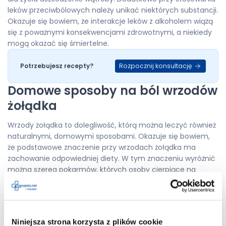
leków przeciwbólowych należy unikać niektórych substancji.
Okazuje się bowiem, że interakcje leków z alkoholem wiążą
się z poważnymi konsekwencjami zdrowotnymi, a niekiedy
mogą okazać się śmiertelne.
Rozpocznij konsultację
Potrzebujesz recepty?
Domowe sposoby na ból wrzodów
żołądka
Wrzody żołądka to dolegliwość, którą można leczyć również
naturalnymi, domowymi sposobami. Okazuje się bowiem,
że podstawowe znaczenie przy wrzodach żołądka ma
zachowanie odpowiedniej diety. W tym znaczeniu wyróżnić
można szereg pokarmów, których osoby cierpiące na
wrzody żołądka powinny unikać, gdyż mogą one nasilać
produkcję kwasu solnego w żołądku, co z kolei może
sprzyjać tworzeniu się patologicznych zmian i podrażniać
ściany żołądka.
Niniejsza strona korzysta z plików cookie