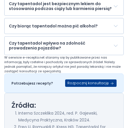
Czy tapentadol jest bezpiecznym lekiem do
stosowania podczas ciąży lub karmienia piersią?
Czy biorąc tapentadol można pić alkohol?
Czy tapentadol wpływa na zdolność
prowadzenia pojazdów?
W serwisie
e-recepta.net
staramy się by publikowane przez nas
informację, były rzetelne i pochodziły ze sprawdzonych źródeł. Należy
jednak pamiętać, że niniejszy artykuł nie jest poradą lekarską i nie może
zastąpić konsultacji ze specjalistą.
Rozpocznij konsultację
Potrzebujesz recepty?
Źródła:
Interna Szczeklika 2024, red. P. Gajewski,
Medycyna Praktyczna, Kraków 2024.
Freo U, Romualdi P, Kress HG. Tapentadol for