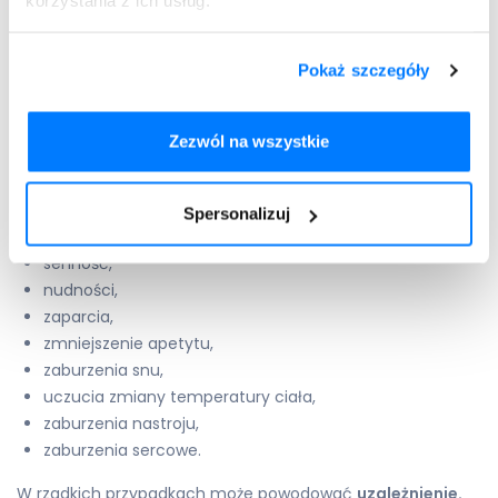
korzystania z ich usług.
urazy głowy,
choroby dróg żółciowych.
Pokaż szczegóły
O wszystkich chorobach i przyjmowanych lekach należy
poinformować lekarza przed rozpoczęciem leczenia.
Działania niepożądane
Zezwól na wszystkie
Jak każdy lek, tapentadol niesie ryzyko pojawienia się
objawów niepożądanych.
Zalicza się do nich:
Spersonalizuj
zawroty i bóle głowy,
senność,
nudności,
zaparcia,
zmniejszenie apetytu,
zaburzenia snu,
uczucia zmiany temperatury ciała,
zaburzenia nastroju,
zaburzenia sercowe.
W rzadkich przypadkach może powodować
uzależnienie.