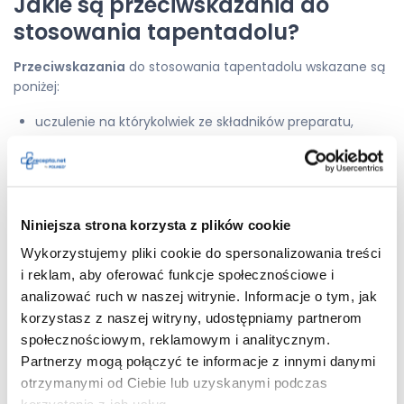
Jakie są przeciwskazania do
stosowania tapentadolu?
Przeciwskazania
do stosowania tapentadolu wskazane są
poniżej:
uczulenie na którykolwiek ze składników preparatu,
niedrożność jelit lub jej podejrzenie,
bycie pod wpływem alkoholu, leków nasennych, leków
opioidowych lub innych substancji psychoaktywnych,
zaburzenia świadomości, śpiączka, zwiększone
ciśnienie
Niniejsza strona korzysta z plików cookie
wewnątrzczaszkowe
,
zaburzenia funkcjonowania nerek i/lub wątroby,
Wykorzystujemy pliki cookie do spersonalizowania treści
przebyte drgawki.
i reklam, aby oferować funkcje społecznościowe i
analizować ruch w naszej witrynie. Informacje o tym, jak
Ponadto należy zachować
ostrożność
podczas stosowania
korzystasz z naszej witryny, udostępniamy partnerom
leku w następujących sytuacjach:
społecznościowym, reklamowym i analitycznym.
Partnerzy mogą połączyć te informacje z innymi danymi
uzależnienie od opioidów,
otrzymanymi od Ciebie lub uzyskanymi podczas
zaburzenia oddechowe,