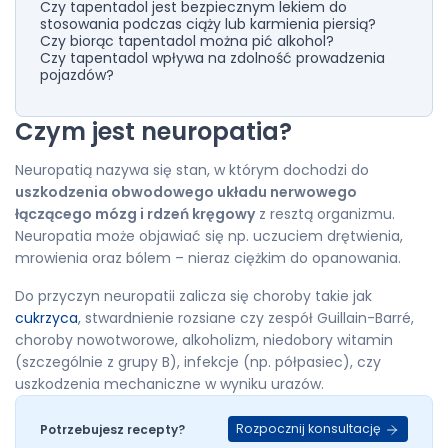
Czy tapentadol jest bezpiecznym lekiem do
stosowania podczas ciąży lub karmienia piersią?
Czy biorąc tapentadol można pić alkohol?
Czy tapentadol wpływa na zdolność prowadzenia
pojazdów?
Czym jest neuropatia?
Neuropatią nazywa się stan, w którym dochodzi do
uszkodzenia obwodowego układu nerwowego
łączącego mózg i rdzeń kręgowy
z resztą organizmu.
Neuropatia może objawiać się np. uczuciem drętwienia,
mrowienia oraz bólem – nieraz ciężkim do opanowania.
Do przyczyn neuropatii zalicza się choroby takie jak
cukrzyca
, stwardnienie rozsiane czy zespół Guillain-Barré,
choroby nowotworowe, alkoholizm, niedobory witamin
(szczególnie z grupy B), infekcje (np. półpasiec), czy
uszkodzenia mechaniczne w wyniku urazów.
Rozpocznij konsultację
Potrzebujesz recepty?