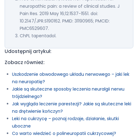
neuropathic pain: a review of clinical studies. J
Pain Res. 2019 May 16;12:1537-1551. doi:
10.2147/JPR.S190162. PMID: 31190965; PMCID:
PMC6529607.
ChPL tapentadol.
Udostępnij artykuł:
Zobacz również:
Uszkodzenie obwodowego układu nerwowego – jaki lek
na neuropatię?
Jakie są skuteczne sposoby leczenia neuralgii nerwu
trójdzielnego?
Jak wygląda leczenie parestezji? Jakie są skuteczne leki
na drętwienie kończyn?
Leki na cukrzycę – poznaj rodzaje, działanie, skutki
uboczne
Co warto wiedzieć o polineuropatii cukrzycowej?