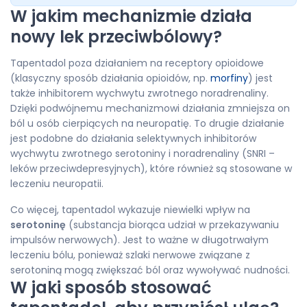
W jakim mechanizmie działa
nowy lek przeciwbólowy?
Tapentadol poza działaniem na receptory opioidowe
(klasyczny sposób działania opioidów, np.
morfiny
) jest
także inhibitorem wychwytu zwrotnego noradrenaliny.
Dzięki podwójnemu mechanizmowi działania zmniejsza on
ból u osób cierpiących na neuropatię. To drugie działanie
jest podobne do działania selektywnych inhibitorów
wychwytu zwrotnego serotoniny i noradrenaliny (SNRI –
leków przeciwdepresyjnych), które również są stosowane w
leczeniu neuropatii.
Co więcej, tapentadol wykazuje niewielki wpływ na
serotoninę
(substancja biorąca udział w przekazywaniu
impulsów nerwowych). Jest to ważne w długotrwałym
leczeniu bólu, ponieważ szlaki nerwowe związane z
serotoniną mogą zwiększać ból oraz wywoływać nudności.
W jaki sposób stosować