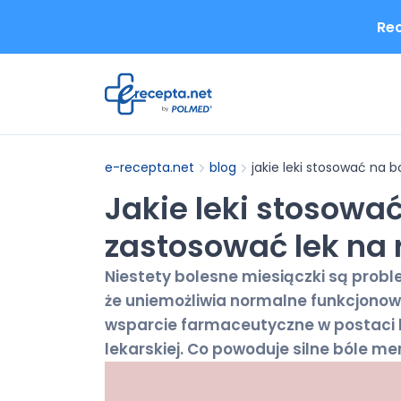
Rec
e-recepta.net
blog
jakie leki stosować na 
Jakie leki stosowa
zastosować lek na 
Niestety bolesne miesiączki są probl
że uniemożliwia normalne funkcjonow
wsparcie farmaceutyczne w postaci le
lekarskiej. Co powoduje silne bóle me