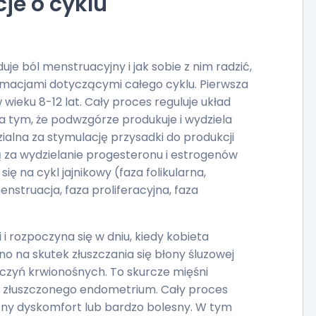
je o cyklu
e ból menstruacyjny i jak sobie z nim radzić,
macjami dotyczącymi całego cyklu. Pierwsza
 wieku 8-12 lat. Cały proces reguluje układ
tym, że podwzgórze produkuje i wydziela
zialna za stymulację przysadki do produkcji
za wydzielanie progesteronu i estrogenów
 się na cykl jajnikowy (faza folikularna,
nstruacja, faza proliferacyjna, faza
i rozpoczyna się w dniu, kiedy kobieta
o na skutek złuszczania się błony śluzowej
aczyń krwionośnych. To skurcze mięśni
e złuszczonego endometrium. Cały proces
ny dyskomfort lub bardzo bolesny. W tym