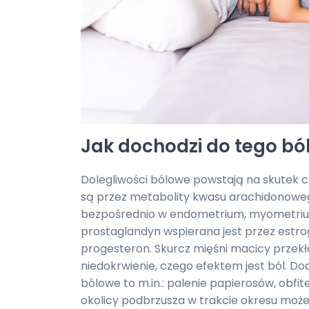
Jak dochodzi do tego bó
Dolegliwości bólowe powstają na skutek
są przez metabolity kwasu arachidonoweg
bezpośrednio w endometrium, myometriu
prostaglandyn wspierana jest przez estro
progesteron. Skurcz mięśni macicy przekła
niedokrwienie, czego efektem jest ból. D
bólowe to m.in.: palenie papierosów, obfit
okolicy podbrzusza w trakcie okresu moż