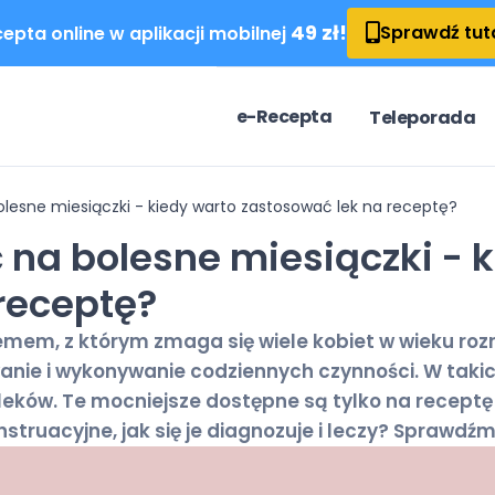
49 zł!
Sprawdź tut
epta online w aplikacji mobilnej
e-Recepta
Teleporada
bolesne miesiączki - kiedy warto zastosować lek na receptę?
ć na bolesne miesiączki - 
receptę?
emem, z którym zmaga się wiele kobiet w wieku rozr
anie i wykonywanie codziennych czynności. W tak
ków. Te mocniejsze dostępne są tylko na receptę 
nstruacyjne, jak się je diagnozuje i leczy? Sprawdźm