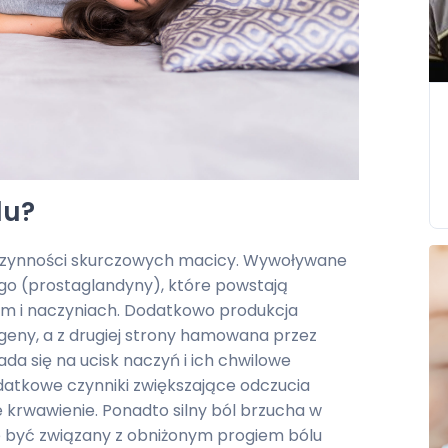
lu?
 czynności skurczowych macicy. Wywoływane
o (prostaglandyny), które powstają
m i naczyniach. Dodatkowo produkcja
geny, a z drugiej strony hamowana przez
da się na ucisk naczyń i ich chwilowe
odatkowe czynniki zwiększające odczucia
e krwawienie. Ponadto silny ból brzucha w
e być związany z obniżonym progiem bólu