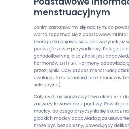
Podstawowe informac
menstruacyjnym
Zanim zastanowimy się nad tym, co powoduj
warto zapoznać się z podstawowymi infor
miesiączka pojawia się u dziewczynek już w
podwzgórzowo-przysadkowy. Polega to na 
gonadoliberynę, a ta z kolei jest odpowied
hormonów LH i FSH. Hormony odpowiadają 
przez jajniki. Cały proces menstruacji dzieli
owulacja, faza lutealna) oraz maciczny (me
sekrecyjna).
Cały cykl miesiączkowy trwa około 5-7 dni 
zauważy krwawienie z pochwy. Powstaje on
macicy, do czego przyczynia się skurcz n
gładkich macicy odpowiadają za usuwani
może być bezbolesny, powodujący delikat